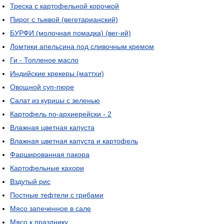
Треска с картофельной корочкой
Пирог с тыквой (вегетарианский)
БУРФИ (молочная помадка) (вег-ий)
Ломтики апельсина под сливочным кремом
Ги - Топленое масло
Индийские крекеры (маттхи)
Овощной суп-пюре
Салат из курицы с зеленью
Картофель по-архиерейски - 2
Влажная цветная капуста
Влажная цветная капуста и картофель
Фаршированная пакора
Картофельные кахори
Вздутый рис
Постные тефтели с грибами
Мясо запеченное в сале
Мясо к празднику