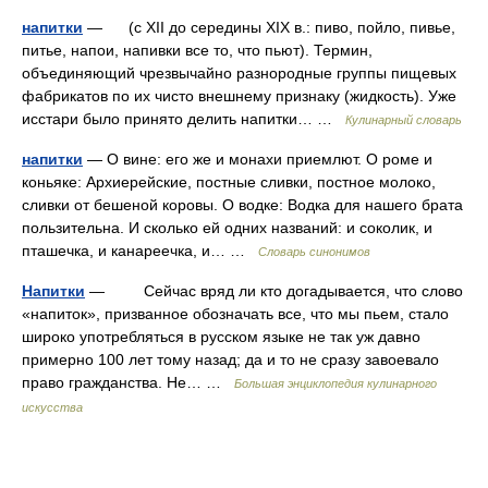
напитки
— (с XII до середины XIX в.: пиво, пойло, пивье,
питье, напои, напивки все то, что пьют). Термин,
объединяющий чрезвычайно разнородные группы пищевых
фабрикатов по их чисто внешнему признаку (жидкость). Уже
исстари было принято делить напитки… …
Кулинарный словарь
напитки
— О вине: его же и монахи приемлют. О роме и
коньяке: Архиерейские, постные сливки, постное молоко,
сливки от бешеной коровы. О водке: Водка для нашего брата
пользительна. И сколько ей одних названий: и соколик, и
пташечка, и канареечка, и… …
Словарь синонимов
Напитки
— Сейчас вряд ли кто догадывается, что слово
«напиток», призванное обозначать все, что мы пьем, стало
широко употребляться в русском языке не так уж давно
примерно 100 лет тому назад; да и то не сразу завоевало
право гражданства. Не… …
Большая энциклопедия кулинарного
искусства