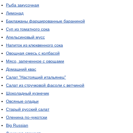
Рыба закусочная
Лимонад
Баклажаны фаршированные бараниной
Суп из томатного сока
Апельсиновый мусс
Напиток из клюквенного сока
Овощная смесь с колбасой
Мясо, запеченное с овощами
Домашний квас
Салат "Настоящий итальянец"
Салат из стручковой фасоли с ветчиной
Шоколадный кузнечик
Овсяные оладьи
Старый русский салат
Оленина по-чукотски
Big Russian