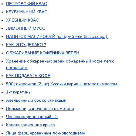
ПЕТРОВСКИЙ КВАС
КЛУБНИЧНЫЙ КВАС
ХЛЕБНЫЙ КВАС
ЛИМОННЫЙ МУСС
НАПИТОК МАЛИНОВЫЙ (сладкий или без сахара).
КАК. ЭТО ДЕЛАЮТ?
ОБЖАРИВАНИЕ КОФЕЙНЫХ ЗЕРЕН
Хранение обжаренных зерен обжаренный кофе легко
поглощает
КАК ПОДАВАТЬ КОФЕ
500г окорочков (2 шт) Кусочки курицы натереть маслом,
1кг курятины
Апельсинный сок со сливками
Пельмени, запеченные в сметане
Чеснок маринованный - 2
Канализационная крыса
Яйца фаршированные по-новогоднему