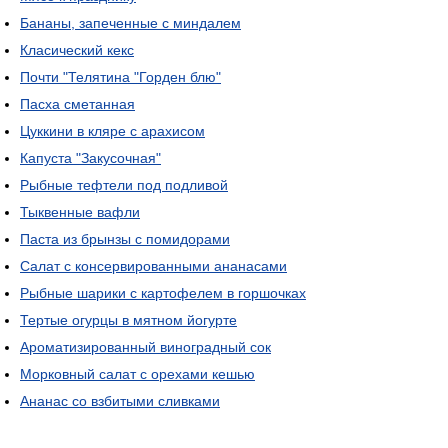
Бананы, запеченные с миндалем
Класический кекс
Почти "Телятина "Горден блю"
Пасха сметанная
Цуккини в кляре с арахисом
Капуста "Закусочная"
Рыбные тефтели под подливой
Тыквенные вафли
Паста из брынзы с помидорами
Салат с консервированными ананасами
Рыбные шарики с картофелем в горшочках
Тертые огурцы в мятном йогурте
Ароматизированный виноградный сок
Морковный салат с орехами кешью
Ананас со взбитыми сливками