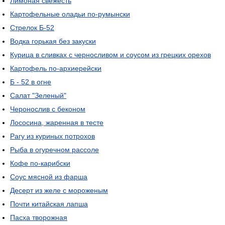
Лимоная свежесть
Картофельные оладьи по-румынски
Стрелок Б-52
Водка горькая без закуски
Курица в сливках с черносливом и соусом из грецких орехов
Картофель по-архиерейски
Б - 52 в огне
Салат "Зеленый"
Черонослив с беконом
Лососина, жаренная в тесте
Рагу из куриных потрохов
Рыба в огуречном рассоле
Кофе по-карибски
Соус мясной из фарша
Десерт из желе с мороженым
Почти китайская лапша
Пасха творожная